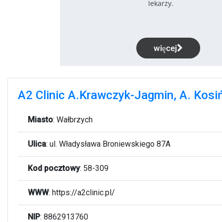
A2 Clinic A.Krawczyk-Jagmin, A. Kosiń
Miasto
:
Wałbrzych
Ulica
:
ul. Władysława Broniewskiego 87A
Kod pocztowy
:
58-309
WWW
:
https://a2clinic.pl/
NIP
: 8862913760