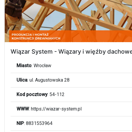
Wiązar System - Wiązary i więźby dachow
Miasto
:
Wrocław
Ulica
:
ul. Augustowska 28
Kod pocztowy
:
54-112
WWW
:
https://wiazar-system.pl
NIP
: 8831553964