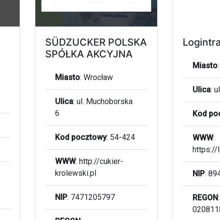
SÜDZUCKER POLSKA
Logintra
SPÓŁKA AKCYJNA
Miasto
Miasto
:
Wrocław
Ulica
:
u
Ulica
:
ul. Muchoborska
6
Kod po
Kod pocztowy
:
54-424
WWW
:
https://
WWW
:
http://cukier-
krolewski.pl
NIP
: 8
NIP
: 7471205797
REGON
:
020811