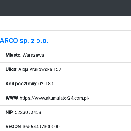
ARCO sp. z o.o.
Miasto
:
Warszawa
Ulica
:
Aleja Krakowska 157
Kod pocztowy
:
02-180
WWW
:
https://www.akumulator24.com.pl/
NIP
: 5223073458
REGON
: 36564497300000