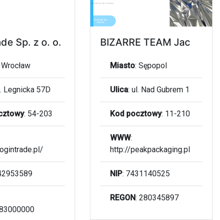
de Sp. z o. o.
BIZARRE TEAM Jac
:
Wrocław
Miasto
:
Sępopol
l. Legnicka 57D
Ulica
:
ul. Nad Gubrem 1
cztowy
:
54-203
Kod pocztowy
:
11-210
WWW
:
logintrade.pl/
http://peakpackaging.pl
942953589
NIP
: 7431140525
REGON
: 280345897
83000000