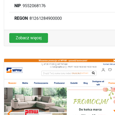
NIP
: 9552068176
REGON
: 81261284900000
Zobacz więcej