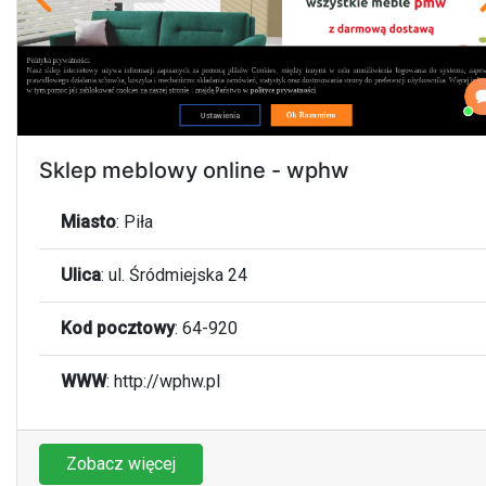
Sklep meblowy online - wphw
Miasto
:
Piła
Ulica
:
ul. Śródmiejska 24
Kod pocztowy
:
64-920
WWW
:
http://wphw.pl
Zobacz więcej