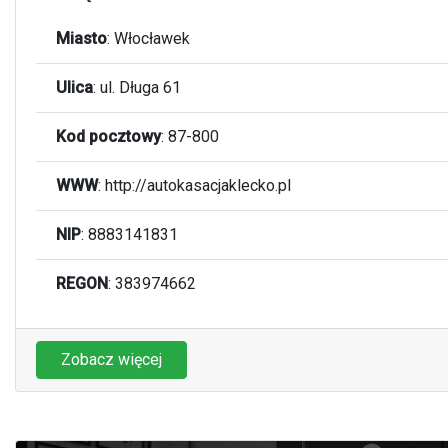
Miasto
:
Włocławek
Ulica
:
ul. Długa 61
Kod pocztowy
:
87-800
WWW
:
http://autokasacjaklecko.pl
NIP
: 8883141831
REGON
: 383974662
Zobacz więcej