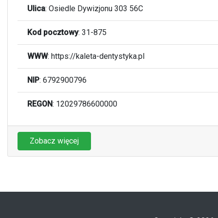
Ulica
:
Osiedle Dywizjonu 303 56C
Kod pocztowy
:
31-875
WWW
:
https://kaleta-dentystyka.pl
NIP
: 6792900796
REGON
: 12029786600000
Zobacz więcej