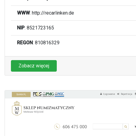
WWW
:
http://recarlinken.de
NIP
: 8521723165
REGON
: 810816329
Zobacz więcej