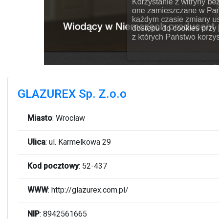
GLAZUREX Sp. Z.o.o
Miasto
:
Wrocław
Ulica
:
ul. Karmelkowa 29
Kod pocztowy
:
52-437
WWW
:
http://glazurex.com.pl/
NIP
: 8942561665