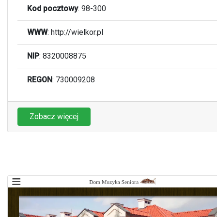
Kod pocztowy
:
98-300
WWW
:
http://wielkor.pl
NIP
: 8320008875
REGON
: 730009208
Zobacz więcej