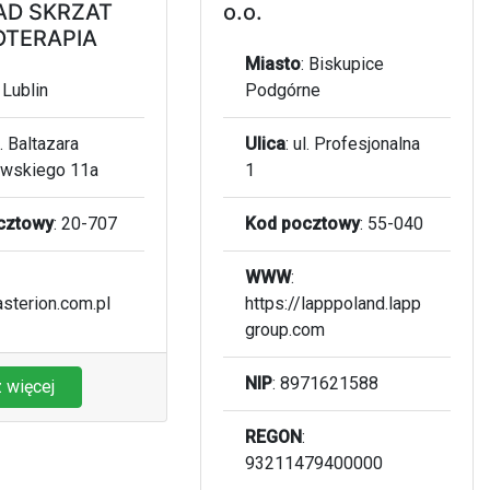
AD SKRZAT
o.o.
OTERAPIA
Miasto
:
Biskupice
:
Lublin
Podgórne
l. Baltazara
Ulica
:
ul. Profesjonalna
owskiego 11a
1
cztowy
:
20-707
Kod pocztowy
:
55-040
WWW
:
asterion.com.pl
https://lapppoland.lapp
group.com
NIP
: 8971621588
 więcej
REGON
:
93211479400000