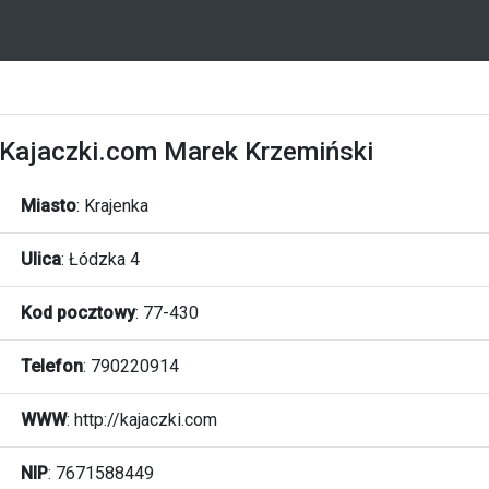
Kajaczki.com Marek Krzemiński
Miasto
:
Krajenka
Ulica
:
Łódzka 4
Kod pocztowy
:
77-430
Telefon
:
790220914
WWW
:
http://kajaczki.com
NIP
: 7671588449