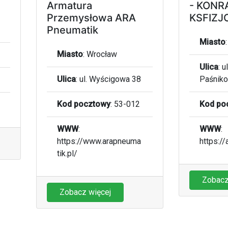
Armatura
- KONR
Przemysłowa ARA
KSFIZJ
Pneumatik
Miasto
Miasto
:
Wrocław
Ulica
:
u
Ulica
:
ul. Wyścigowa 38
Paśnik
Kod pocztowy
:
53-012
Kod po
WWW
:
WWW
:
https://www.arapneuma
https://
tik.pl/
Zobacz
Zobacz więcej