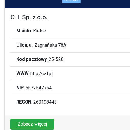
C-L Sp. z o.o.
Miasto
:
Kielce
Ulica
:
ul. Zagnańska 78A
Kod pocztowy
:
25-528
WWW
:
http://c-l.pl
NIP
: 6572547754
REGON
: 260198443
Zobacz więcej