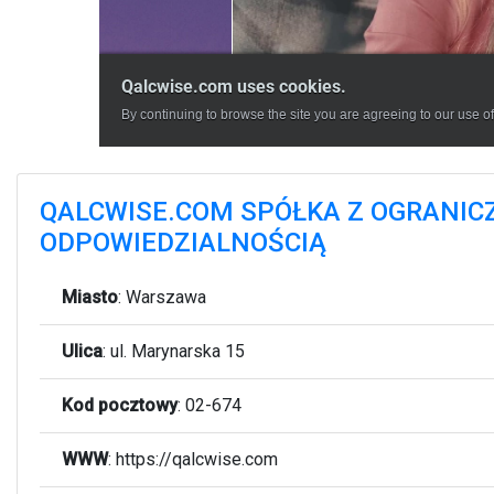
QALCWISE.COM SPÓŁKA Z OGRANIC
ODPOWIEDZIALNOŚCIĄ
Miasto
:
Warszawa
Ulica
:
ul. Marynarska 15
Kod pocztowy
:
02-674
WWW
:
https://qalcwise.com