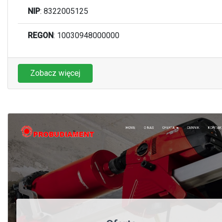
NIP
: 8322005125
REGON
: 10030948000000
Zobacz więcej