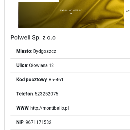
Polwell Sp. z o.o
Miasto
:
Bydgoszcz
Ulica
:
Ołowiana 12
Kod pocztowy
:
85-461
Telefon
:
523252075
WWW
:
http://montibello.pl
NIP
: 9671171532