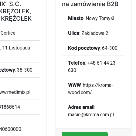
X" S.C.
na zamówienie B2B
KRĘŻOŁEK,
 KRĘŻOŁEK
Miasto
:
Nowy Tomyśl
:
Gorlice
Ulica
:
Zakładowa 2
l. 11 Listopada
Kod pocztowy
:
64-300
Telefon
:
+48 61 44 23
cztowy
:
38-300
630
WWW
:
https://kroma-
www.medimix.pl
wood.com/
381868614
Adres email
:
maciej@kroma.com.pl
40600000