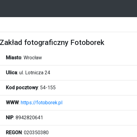
Zakład fotograficzny Fotoborek
Miasto
:
Wrocław
Ulica
:
ul. Lotnicza 24
Kod pocztowy
:
54-155
WWW
:
https://fotoborek.pl
NIP
: 8942820641
REGON
: 020350380