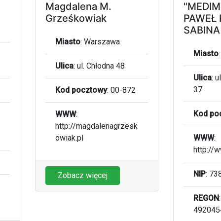
Magdalena M.
"MEDIMI
Grześkowiak
PAWEŁ 
SABINA
Miasto
:
Warszawa
Miasto
Ulica
:
ul. Chłodna 48
Ulica
:
u
37
Kod pocztowy
:
00-872
Kod po
WWW
:
http://magdalenagrzesk
owiak.pl
WWW
:
http://
NIP
: 7
Zobacz więcej
REGON
:
492045