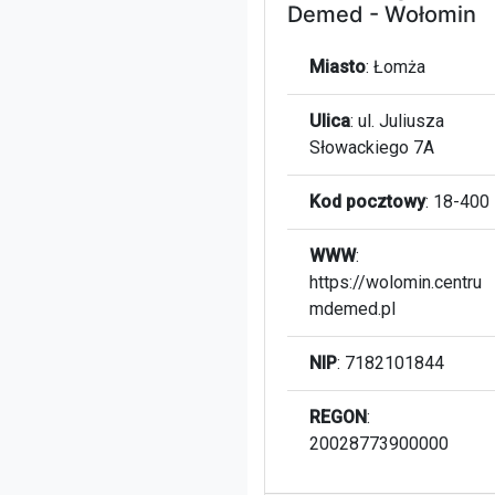
Demed - Wołomin
Miasto
:
Łomża
Ulica
:
ul. Juliusza
Słowackiego 7A
Kod pocztowy
:
18-400
WWW
:
https://wolomin.centru
mdemed.pl
NIP
: 7182101844
REGON
:
20028773900000