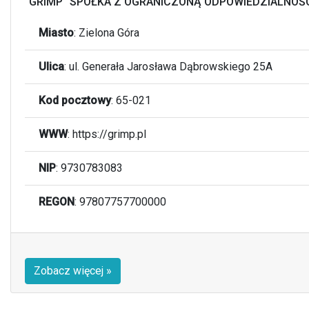
"GRIMP" SPÓŁKA Z OGRANICZONĄ ODPOWIEDZIALNOŚ
Miasto
:
Zielona Góra
Ulica
:
ul. Generała Jarosława Dąbrowskiego 25A
Kod pocztowy
:
65-021
WWW
: https://grimp.pl
NIP
: 9730783083
REGON
: 97807757700000
Zobacz więcej »