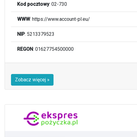
Kod pocztowy
:
02-730
WWW
: https://www.account-pl.eu/
NIP
: 5213379523
REGON
: 01627754500000
Zobacz więcej »