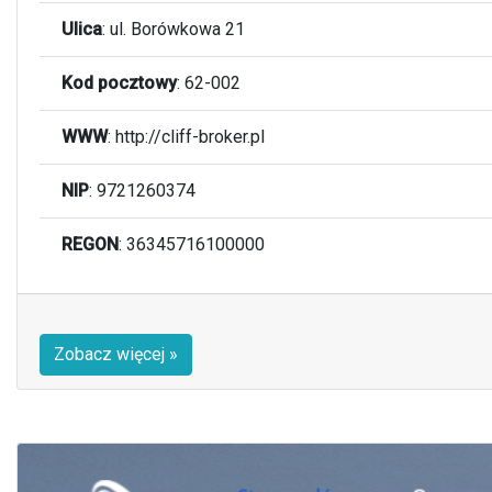
Ulica
:
ul. Borówkowa 21
Kod pocztowy
:
62-002
WWW
: http://cliff-broker.pl
NIP
: 9721260374
REGON
: 36345716100000
Zobacz więcej »