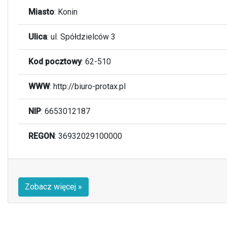
Miasto
:
Konin
Ulica
:
ul. Spółdzielców 3
Kod pocztowy
:
62-510
WWW
: http://biuro-protax.pl
NIP
: 6653012187
REGON
: 36932029100000
Zobacz więcej »