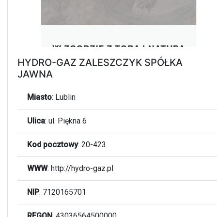
HYDRO-GAZ ZALESZCZYK SPÓŁKA
JAWNA
Miasto
:
Lublin
Ulica
:
ul. Piękna 6
Kod pocztowy
:
20-423
WWW
:
http://hydro-gaz.pl
NIP
: 7120165701
REGON
: 43036564500000