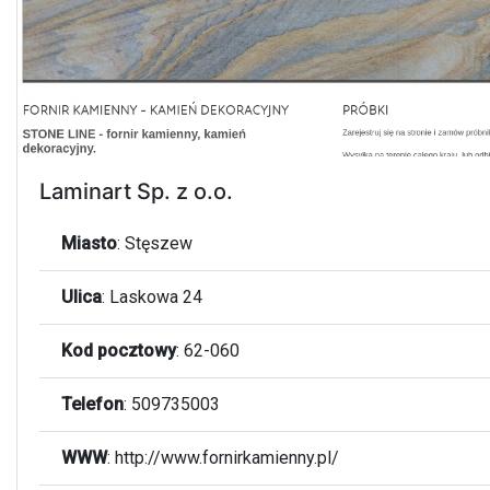
Laminart Sp. z o.o.
Miasto
:
Stęszew
Ulica
:
Laskowa 24
Kod pocztowy
:
62-060
Telefon
:
509735003
WWW
:
http://www.fornirkamienny.pl/