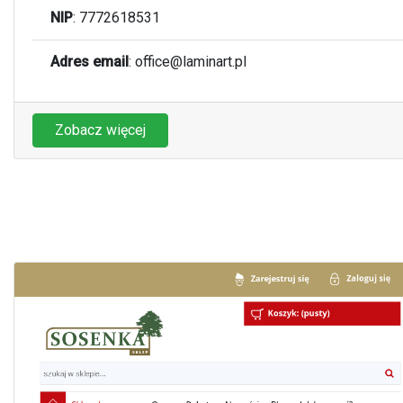
NIP
: 7772618531
Adres email
:
office@laminart.pl
Zobacz więcej